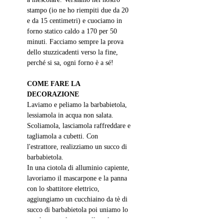
stampo (io ne ho riempiti due da 20 
e da 15 centimetri) e cuociamo in 
forno statico caldo a 170 per 50 
minuti. Facciamo sempre la prova 
dello stuzzicadenti verso la fine, 
perché si sa, ogni forno è a sé! 
COME FARE LA 
DECORAZIONE 
Laviamo e peliamo la barbabietola, 
lessiamola in acqua non salata. 
Scoliamola, lasciamola raffreddare e 
tagliamola a cubetti. Con 
l'estrattore, realizziamo un succo di 
barbabietola.
In una ciotola di alluminio capiente, 
lavoriamo il mascarpone e la panna 
con lo sbattitore elettrico, 
aggiungiamo un cucchiaino da tè di 
succo di barbabietola poi uniamo lo 
zucchero a velo poco alla volta. 