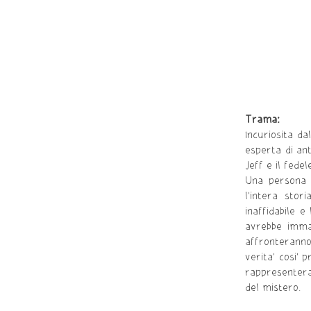
Trama:
Incuriosita da
esperta di ant
Jeff e il fede
Una persona t
l'intera stor
inaffidabile e
avrebbe immag
affronteranno
verita' cosi' 
rappresentera
del mistero.