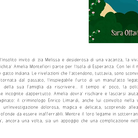
ll'insolito invito di zia Melissa e desiderosa di una vacanza, la v
ichita' Amelia Montefiori parte per l'Isola di Esperanza. Con lei il
le gatto Indiana. Le rivelazioni che l'attendono, tuttavia, sono sconv
ornata dal passato, l'inspiegabile furto di un manufatto legat
ia della sua famiglia da riscrivere... Il tempo e' poco, la poli
 le incognite dappertutto. Amelia dovra' rischiare e lasciarsi aiut
inato: il criminologo Enrico Limardi, anche lui coinvolto nella 
 un'investigazione dolorosa, magica e delicata, scoprendo alle
profonde da essere inafferrabili. Mentre il loro legame in sotterra
', ancora una volta, sia un appoggio
che una complicazione nel