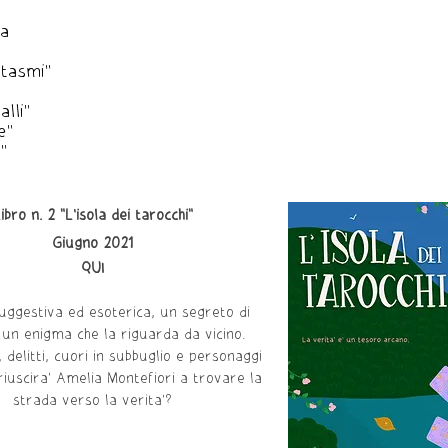
ca
ntasmi"
lli"
e"
"
ibro n. 2 "L'isola dei tarocchi"
Giugno 2021
QUI
suggestiva ed esoterica, un segreto di
 un enigma che la riguarda da vicino.
, delitti, cuori in subbuglio e personaggi
 riuscira' Amelia Montefiori a trovare la
strada verso la verita'?