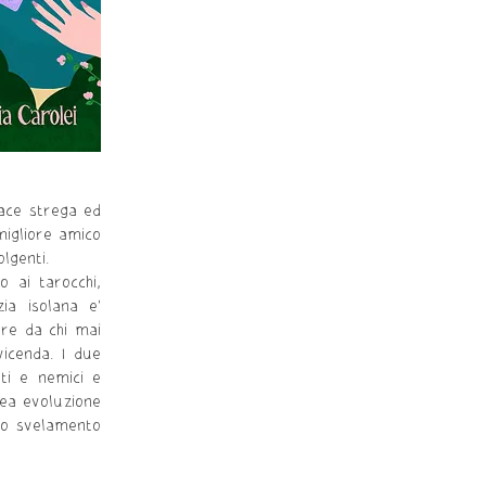
ivace strega ed
 migliore amico
olgenti.
o ai tarocchi,
zia isolana e'
are da chi mai
vicenda. I due
ati e nemici e
nea evoluzione
lo svelamento