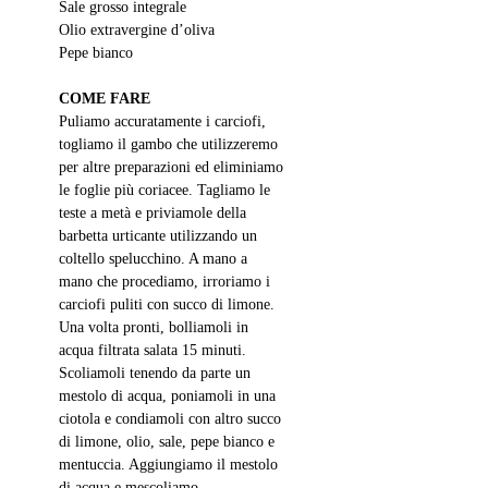
Sale grosso integrale
Olio extravergine d’oliva
Pepe bianco
COME FARE
Puliamo accuratamente i carciofi, 
togliamo il gambo che utilizzeremo 
per altre preparazioni ed eliminiamo 
le foglie più coriacee. Tagliamo le 
teste a metà e priviamole della 
barbetta urticante utilizzando un 
coltello spelucchino. A mano a 
mano che procediamo, irroriamo i 
carciofi puliti con succo di limone. 
Una volta pronti, bolliamoli in 
acqua filtrata salata 15 minuti. 
Scoliamoli tenendo da parte un 
mestolo di acqua, poniamoli in una 
ciotola e condiamoli con altro succo 
di limone, olio, sale, pepe bianco e 
mentuccia. Aggiungiamo il mestolo 
di acqua e mescoliamo 