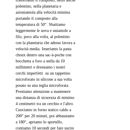
trasferiamo il composto, detto anche 
polentino, nella planetaria e 
azioniamola alla velocità minima 
portando il composto alla 
temperatura di 50°. Sbattiamo 
leggermente le uova e uniamole a 
filo, poco alla volta, al polentino 
con la planetaria che adesso lavora a 
velocità media. Inseriamo la pasta 
choux dentro una sac-à-poche con 
bocchetta a foro a stella da 10 
millimetri e dressiamo i nostri 
cerchi imperfetti  su un tappetino 
microforato in silicone a sua volta 
posato su una teglia microforata. 
Prestiamo attenzione a mantenere 
una distanza di sicurezza di minimo 
4 centimetri tra un cerchio e l'altro. 
Cuociamo in forno statico caldo a 
200° per 20 minuti, poi abbassiamo 
a 180°, apriamo lo sportello, 
contiamo 10 secondi per fare uscire 