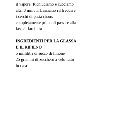
il vapore. Richiudiamo e cuociamo 
altri 8 minuti. Lasciamo raffreddare 
i cerchi di pasta choux 
completamente prima di passare alla 
fase di farcitura.
INGREDIENTI PER LA GLASSA 
E IL RIPIENO
5 millilitri di succo di limone
25 grammi di zucchero a velo fatto 
in casa
7 prugne disidratate di ottima qualità
Menta glaciale disidratata
COME COMPORRE IL 
CERCHIO IMPERFETTO DI 
FEBBRAIO
Per il ripieno, facciamo rinvenire le 
prugne disidratate in acqua filtrata a 
temperatura ambiente per 2 ore. 
Scoliamole, ma conserviamo il 