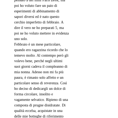
pensato a dei mini Paris Brest, ma 
poi ho voluto fare un paio di 
esperimenti di abbinamento di 
sapori diversi ed è nato questo 
cerchio imperfetto di febbraio. A 
dire il vero ne ho preparati 5, ma 
poi ne ho voluto mettere in evidenza 
uno solo.
Febbraio è un mese particolare, 
quando ero ragazzina ricordo che lo 
temevo molto. Al contempo però gli 
volevo bene, perché negli ultimi 
suoi giorni cadeva il compleanno di 
mia nonna. Adesso non mi fa più 
paura, è rimasto solo affetto e un 
particolare senso di reverenza. Così 
ho deciso di dedicargli un dolce di 
forma circolare, insolito e 
vagamente selvatico. Ripieno di una 
composta di prugne disidratate. Di 
qualità eccelsa, acquistate in una 
delle mie botteghe di riferimento 