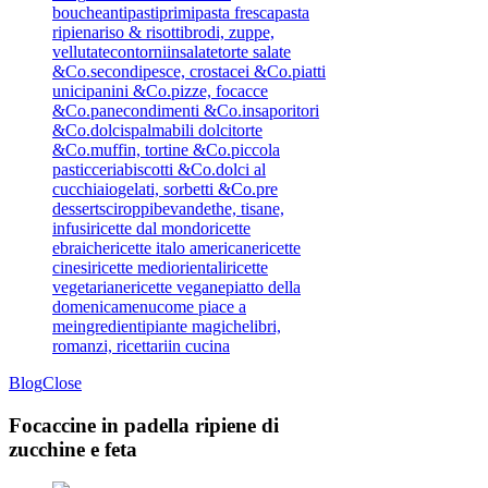
bouche
antipasti
primi
pasta fresca
pasta
ripiena
riso & risotti
brodi, zuppe,
vellutate
contorni
insalate
torte salate
&Co.
secondi
pesce, crostacei &Co.
piatti
unici
panini &Co.
pizze, focacce
&Co.
pane
condimenti &Co.
insaporitori
&Co.
dolci
spalmabili dolci
torte
&Co.
muffin, tortine &Co.
piccola
pasticceria
biscotti &Co.
dolci al
cucchiaio
gelati, sorbetti &Co.
pre
dessert
sciroppi
bevande
the, tisane,
infusi
ricette dal mondo
ricette
ebraiche
ricette italo americane
ricette
cinesi
ricette mediorientali
ricette
vegetariane
ricette vegane
piatto della
domenica
menu
come piace a
me
ingredienti
piante magiche
libri,
romanzi, ricettari
in cucina
Blog
Close
Focaccine in padella ripiene di
zucchine e feta