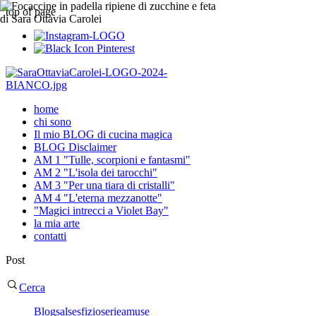
top of page
home
chi sono
Il mio BLOG di cucina magica
BLOG Disclaimer
AM 1 "Tulle, scorpioni e fantasmi"
AM 2 "L'isola dei tarocchi"
AM 3 "Per una tiara di cristalli"
AM 4 "L'eterna mezzanotte"
"Magici intrecci a Violet Bay"
la mia arte
contatti
Post
Cerca
Blog
salse
sfizioserie
amuse