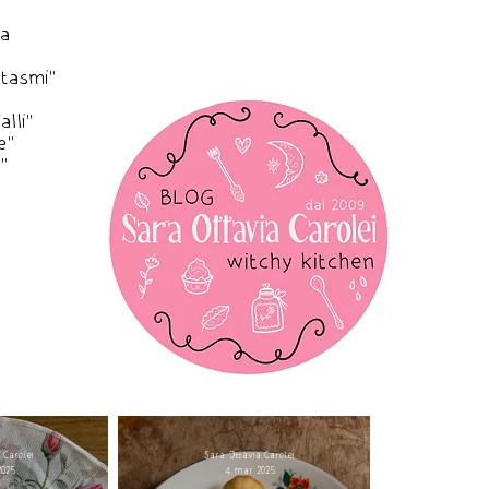
ca
ntasmi"
lli"
e"
"
 Carolei
Sara Ottavia Carolei
2025
4 mar 2025