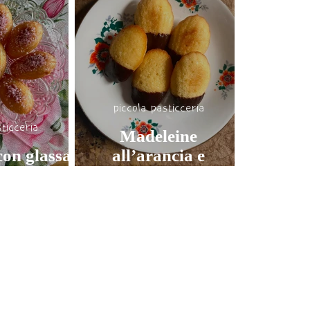
piccola pasticceria
ticceria
Madeleine
con glassa
all’arancia e
 e rosa
cioccolato di Modica