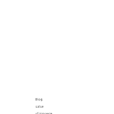
Blog
salse
sfizioserie