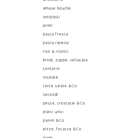
amuse bouche
antipasti
primi
pasta fresca
pasta ripiena
riso & risotti
brodi, zuppe, vellutate
contorni
insalate
torte salate &Co.
secondi
pesce, crostacei &Co.
piatti unici
panini &Co.
pizze, focacce &Co.
pane