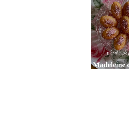
piccola pas
Madeleine 
di limone