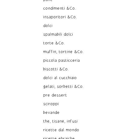
condimenti &Co.
insaporitori &Co.
dolci
spalmabili dolci
torte &Co.
muffin, tortine &Co.
piccola pasticceria
biscotti &Co.
dolci al cucchiaio
gelati, sorbetti &Co.
pre dessert
sciroppi
bevande
the, tisane, infusi
ricette dal mondo
ricette ebraiche