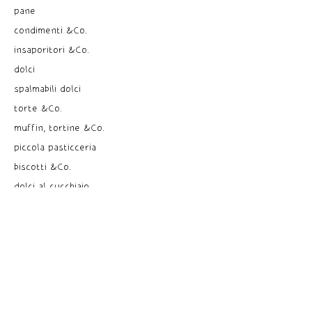
pane
condimenti &Co.
insaporitori &Co.
dolci
spalmabili dolci
torte &Co.
muffin, tortine &Co.
piccola pasticceria
biscotti &Co.
dolci al cucchiaio
gelati, sorbetti &Co.
pre dessert
sciroppi
bevande
the, tisane, infusi
ricette dal mondo