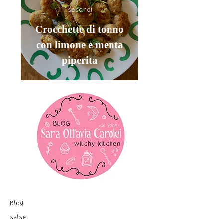
secondi
Crocchette di tonno
con limone e menta
piperita
Blog
salse