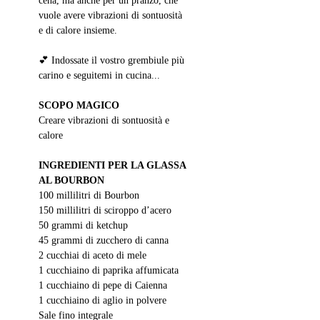
cena, ma anche per un pranzo, che 
vuole avere vibrazioni di sontuosità 
e di calore insieme. 
💕 Indossate il vostro grembiule più 
carino e seguitemi in cucina...
SCOPO MAGICO
Creare vibrazioni di sontuosità e 
calore
INGREDIENTI PER LA GLASSA 
AL BOURBON
100 millilitri di Bourbon
150 millilitri di sciroppo d’acero
50 grammi di ketchup
45 grammi di zucchero di canna
2 cucchiai di aceto di mele
1 cucchiaino di paprika affumicata
1 cucchiaino di pepe di Caienna
1 cucchiaino di aglio in polvere
Sale fino integrale