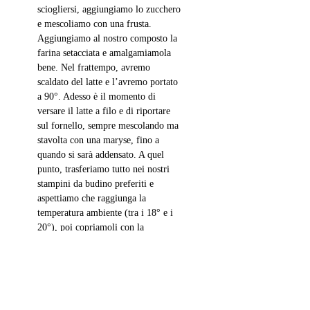
sciogliersi, aggiungiamo lo zucchero 
e mescoliamo con una frusta. 
Aggiungiamo al nostro composto la 
farina setacciata e amalgamiamola 
bene. Nel frattempo, avremo 
scaldato del latte e l
’avremo portato
a 90
°. Adesso è il momento di 
versare il latte a filo e di riportare 
sul fornello, sempre mescolando ma 
stavolta con una maryse, fino a 
quando si sarà addensato. A quel 
punto, trasferiamo tutto nei nostri 
stampini da budino preferiti e 
aspettiamo che raggiunga la 
temperatura ambiente (tra i 18° e i 
20°), poi copriamoli con la 
pellicola, traslochiamo in frigorifero 
e restiamo lì per almeno 4 ore. 
Decoriamo con qualcosa che si sposi 
bene con il cioccolato e con la 
consistenza del budino. Io ho scelto 