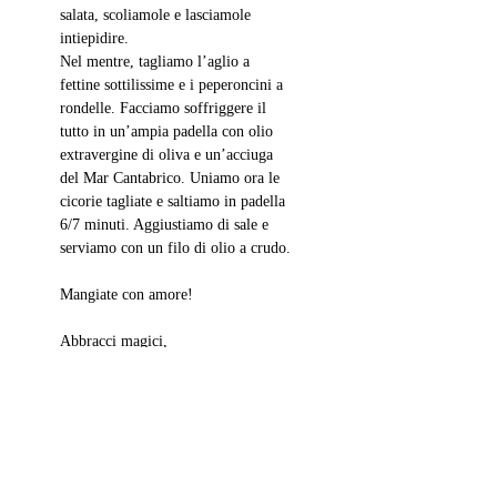
salata, scoliamole e lasciamole 
intiepidire.
Nel mentre, tagliamo l’aglio a 
fettine sottilissime e i peperoncini a 
rondelle. Facciamo soffriggere il 
tutto in un’ampia padella con olio 
extravergine di oliva e un’acciuga 
del Mar Cantabrico. Uniamo ora le 
cicorie tagliate e saltiamo in padella 
6/7 minuti. Aggiustiamo di sale e 
serviamo con un filo di olio a crudo.
Mangiate con amore!
Abbracci magici,
Sara Ottavia C.
contorni
Post correlati
Mostra tutti