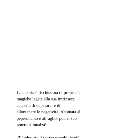
La cicoria è ricchissima di proprietà 
magiche legate alla sua intrinseca 
capacità di depurarci e di 
allontanare le negatività. Abbinata al 
peperoncino e all’aglio, poi, il suo 
potere si innalza!
💕 Indossate il vostro grembiule più 