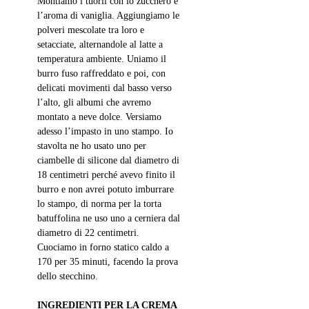
Montiamo i tuorli con lo zucchero e 
l
’aroma di vaniglia. Aggiungiamo le 
polveri mescolate tra loro e 
setacciate, alternandole al latte a 
temperatura ambiente. Uniamo il 
burro fuso raffreddato e poi, con 
delicati movimenti dal basso verso 
l’alto, gli albumi che avremo 
montato a neve dolce. Versiamo 
adesso l’impasto in uno stampo. Io 
stavolta ne ho usato uno per 
ciambelle di silicone dal diametro di 
18 centimetri perché avevo finito il 
burro e non avrei potuto imburrare 
lo stampo, di norma per la torta 
batuffolina ne uso uno a cerniera dal 
diametro di 22 centimetri. 
Cuociamo in forno statico caldo a 
170 per 35 minuti, facendo la prova 
dello stecchino.
INGREDIENTI PER LA CREMA 