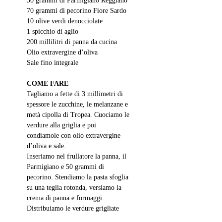
50 grammi di Parmigiano Reggiano
70 grammi di pecorino Fiore Sardo
10 olive verdi denocciolate
1 spicchio di aglio
200 millilitri di panna da cucina
Olio extravergine d’oliva
Sale fino integrale
COME FARE
Tagliamo a fette di 3 millimetri di 
spessore le zucchine, le melanzane e 
metà cipolla di Tropea. Cuociamo le 
verdure alla griglia e poi 
condiamole con olio extravergine 
d’oliva e sale.
Inseriamo nel frullatore la panna, il 
Parmigiano e 50 grammi di 
pecorino. Stendiamo la pasta sfoglia 
su una teglia rotonda, versiamo la 
crema di panna e formaggi. 
Distribuiamo le verdure grigliate 
alternandole. Sopra, aggiungiamo 