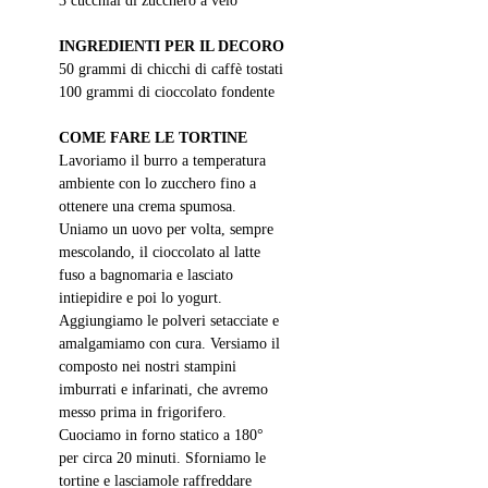
3 cucchiai di zucchero a velo
INGREDIENTI PER IL DECORO
50 grammi di chicchi di caffè tostati
100 grammi di cioccolato fondente
COME FARE LE TORTINE
Lavoriamo il burro a temperatura 
ambiente con lo zucchero fino a 
ottenere una crema spumosa. 
Uniamo un uovo per volta, sempre 
mescolando, il cioccolato al latte 
fuso a bagnomaria e lasciato 
intiepidire e poi lo yogurt. 
Aggiungiamo le polveri setacciate e 
amalgamiamo con cura. Versiamo il 
composto nei nostri stampini 
imburrati e infarinati, che avremo 
messo prima in frigorifero. 
Cuociamo in forno statico a 180° 
per circa 20 minuti. Sforniamo le 
tortine e lasciamole raffreddare 