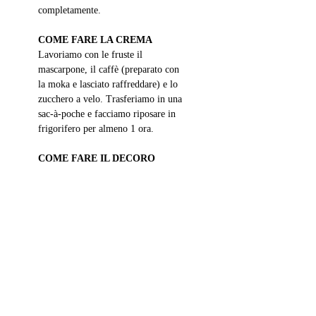
completamente.
COME FARE LA CREMA 
Lavoriamo con le fruste il 
mascarpone, il caffè (preparato con 
la moka e lasciato raffreddare) e lo 
zucchero a velo. Trasferiamo in una 
sac
-à-poche e facciamo riposare in 
frigorifero per almeno 1 ora.
COME FARE IL DECORO
Facciamo fondere il cioccolato a 
bagnomaria, uniamo i chicchi di 
caffè tostati e mescoliamo in modo 
che vengano ben ricoperti. Ora, con 
delicatezza, trasferiamoli ad uno ad 
uno su un foglio di carta da forno 
aiutandoci con dei cucchiaini. 
Lasciamoli solidificare in 
frigorifero per 3 ore.