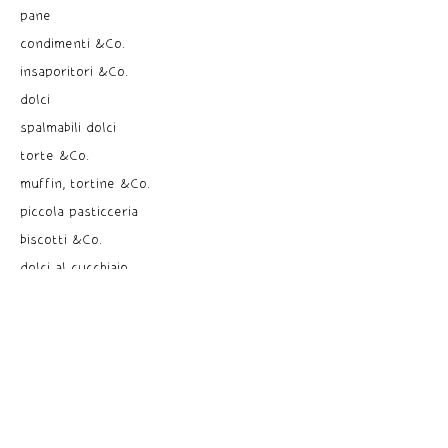
pane
condimenti &Co.
insaporitori &Co.
dolci
spalmabili dolci
torte &Co.
muffin, tortine &Co.
piccola pasticceria
biscotti &Co.
dolci al cucchiaio
gelati, sorbetti &Co.
pre dessert
sciroppi
bevande
the, tisane, infusi
ricette dal mondo