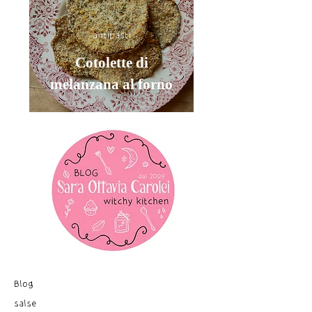
antipasti
Cotolette di
melanzana al forno
Blog
salse