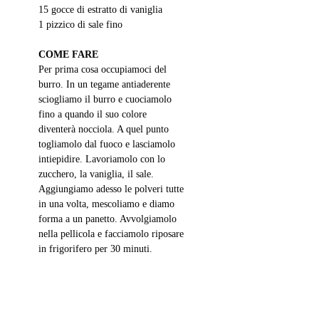
15 gocce di estratto di vaniglia
1 pizzico di sale fino
COME FARE
Per prima cosa occupiamoci del 
burro. In un tegame antiaderente 
sciogliamo il burro e cuociamolo 
fino a quando il suo colore 
diventerà nocciola. A quel punto 
togliamolo dal fuoco e lasciamolo 
intiepidire. Lavoriamolo con lo 
zucchero, la vaniglia, il sale. 
Aggiungiamo adesso le polveri tutte 
in una volta, mescoliamo e diamo 
forma a un panetto. Avvolgiamolo 
nella pellicola e facciamolo riposare 
in frigorifero per 30 minuti. 
Trascorso questo tempo stendiamolo 
sulla spianatoia e fino a uno 
spessore di 1 centimetro. Formiamo 
i biscotti con lo stampino e poi 