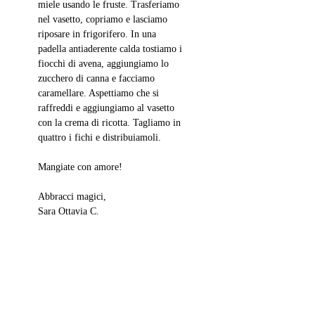
miele usando le fruste. Trasferiamo 
nel vasetto, copriamo e lasciamo 
riposare in frigorifero. In una 
padella antiaderente calda tostiamo i 
fiocchi di avena, aggiungiamo lo 
zucchero di canna e facciamo 
caramellare. Aspettiamo che si 
raffreddi e aggiungiamo al vasetto 
con la crema di ricotta. Tagliamo in 
quattro i fichi e distribuiamoli.
Mangiate con amore!
Abbracci magici,
Sara Ottavia C.
dolci al cucchiaio
dolci
Post correlati
Mostra tutti