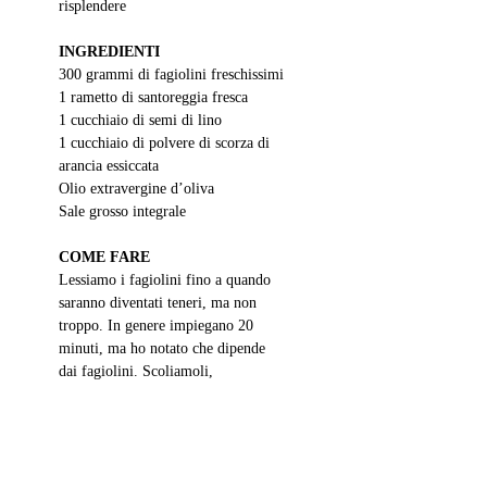
risplendere 
INGREDIENTI 
300 grammi di fagiolini freschissimi
1 rametto di santoreggia fresca
1 cucchiaio di semi di lino
1 cucchiaio di polvere di scorza di 
arancia essiccata
Olio extravergine d’oliva 
Sale grosso integrale 
COME FARE
Lessiamo i fagiolini fino a quando 
saranno diventati teneri, ma non 
troppo. In genere impiegano 20 
minuti, ma ho notato che dipende 
dai fagiolini. Scoliamoli, 
condiamoli con olio extravergine 
d’oliva, sale grosso integrale 
macinato al momento, foglioline di 
santoreggia, semi di lino e in ultimo 
la polvere di scorza di arancia 