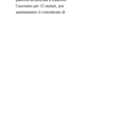
Cuociamo per 15 minuti, poi 
aggiungiamo il concentrato di 
pomodoro, allunghiamo con un 
poco di acqua filtrata e lasciamo 
andare per 10 minuti. Infine 
aggiungiamo la panna e il burro.
Cuociamo le penne in abbondante 
acqua salata e scoliamole a un 
minuto dalla cottura. Saltiamole nel 
tegame con il condimento, 
aggiungiamo il peperoncino 
frantumato. Serviamo con il 
pecorino grattugiato.
Mangiate con amore!
Abbracci magici,
Sara Ottavia C.
primi