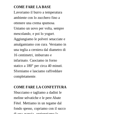
COME FARE LA BASE
Lavoriamo il burro a temperatura 
ambiente con lo zucchero fino a 
ottenere una crema spumosa. 
Uniamo un uovo per volta, sempre 
mescolando, e poi lo yogurt. 
Aggiungiamo le polveri setacciate e 
amalgamiamo con cura. Versiamo in 
una teglia a cerniera dal diametro di 
16 centimetri, imburrato e 
infarinato. Cuociamo in forno 
statico a 180° per circa 40 minuti. 
Sforniamo e lasciamo raffreddare 
completamente. 
COME FARE LA CONFETTURA
Sbucciamo e tagliamo a dadini le 
meline selvatiche e le pere Abate 
Fétel. Mettiamo in un tegame dal 
fondo spesso, copriamo con il succo 
di una arancia, aggiungiamo la 