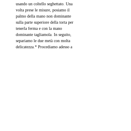
usando un coltello seghettato. Una 
volta prese le misure, posiamo il 
palmo della mano non dominante 
sulla parte superiore della torta per 
tenerla ferma e con la mano 
dominante tagliamola. In seguito, 
separiamo le due metà con molta 
delicatezza.* Procediamo adesso a 
farcire con la confettura e 
distribuirla uniformemente, 
lasciando un centimetro dal bordo in 
modo che quando la chiuderemo 
non trasbordi nulla. Una volta 
ricomposta la torta, premiamo con 
leggerezza per fare aderire bene le 
due metà, trasferiamo su un piatto 
rotante e armiamoci di spatola per la 
stuccatura. Distribuiamo la crema di 
mascarpone dapprima sopra, poi sui 
bordi. Lavoriamo con impegno 
affinché la stuccatura copra tutta la 