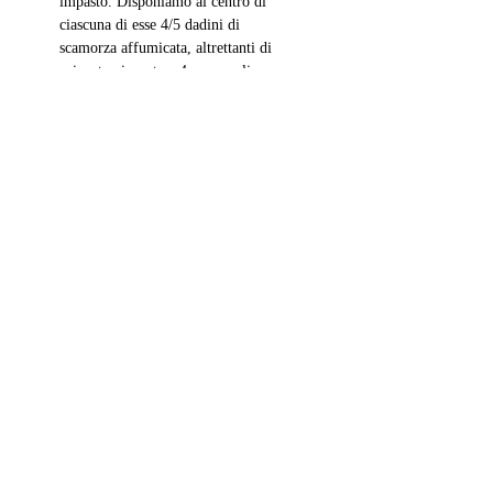
impasto. Disponiamo al centro di 
ciascuna di esse 4/5 dadini di 
scamorza affumicata, altrettanti di 
spianata piccante e 4 mezze olive 
verdi. Chiudiamo l’impasto 
portando i lembi verso l’interno, a 
fagotto, e premendo poi per 
sigillare. Scaldiamo una padella 
antiaderente e disponiamo le nostre 
focaccine con la parte della chiusura 
verso il basso. Dopo qualche 
minuto, schiacciamo le focaccine 
aiutandoci con una spatola. Io le ho 
cotte 6/7 minuti per lato e le ho 
servite ancora fumanti.
Mangiate con amore!
Abbracci magici,
Sara Ottavia C.
sfizioserie